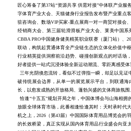
匠心筹备了第37站“资源共享 供需对接”中体联产业
字体育产业大会、天猫健身行业报告发布暨产业重点
驻咨询会、数场VIP买家-重点展商一对一商贸对接
经销商大会、第三届轮滑滑板产业大会、莱美中国系
CBBA PRO中国健身健美精英职业联赛（厦门站）、
联动，构筑起贯通体育全产业链生态的立体化价值中
行业精英提供洞察前沿趋势、碰撞创新观点的对话场
好者提供一站式沉浸体验全新运动潮流、零距离感受体
三年光阴倏忽流转，看似不过弹指一瞬，却足以见证
破传统展会边界，从单一的展览展示平台，到联通海
长，以愈发成熟的开放格局、蓬勃兴盛的文体商旅氛围
恰逢“十五五”规划开局之年，中国体博会与山海相拥
放眼全球体育市场，此番相逢恰逢其时：天时承时代
机之上，2026（第43届）中国国际体育用品博览会
的长效桥梁，真正实现从国内体育用品行业盛会向亚太核