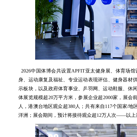
2026中国体博会共设置APFIT亚太健身展、体
身、运动康复及福祉、专业运动表现评估、健身器材
示板块，以及政府体育事业、乒羽网、运动鞋服、休
体展览规模超20万平方米，参展企业超2000家，展会前观
人，港澳台地区观众超380人；共有来自117个国家
洋洲；展会期间，预计将接待观众超12万人次——以