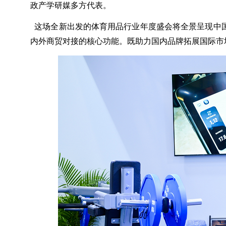
政产学研媒多方代表。
这场全新出发的体育用品行业年度盛会将全景呈现中
内外商贸对接的核心功能。既助力国内品牌拓展国际市