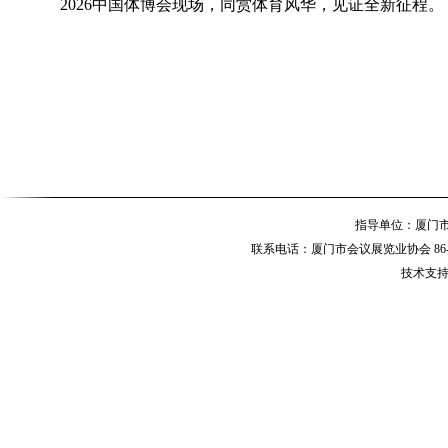
2026中国体博会现场，同赏体育风华，见证全新征程。
指导单位：厦
联系电话：厦门市会议展览业协会 86-592-
技术支