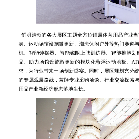
鲜明清晰的各大展区主题全方位铺展体育用品产业当
身、运动场馆设施微更新、潮流休闲户外等热门赛道与
机、智能钟摆器、智能磁阻上肢训练器、智能推胸划
品、助力场馆设施微更新的模块化悬浮运动地板、A
求，为行业带来一场创新盛宴。同时，展区规划充分统
的专属观展路线，兼顾专业采购洽谈、行业交流探索
用品产业新经济形态落地生长。