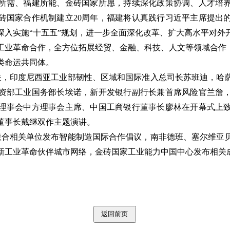
所需、福建所能、金砖国家所愿，持续深化政策协调、人才培
砖国家合作机制建立20周年，福建将认真践行习近平主席提出
深入实施“十五五”规划，进一步全面深化改革、扩大高水平对外
工业革命合作，全方位拓展经贸、金融、科技、人文等领域合作，
类命运共同体。
，印度尼西亚工业部韧性、区域和国际准入总司长苏班迪，哈
资部工业国务部长埃诺，新开发银行副行长兼首席风险官兰詹
理事会中方理事会主席、中国工商银行董事长廖林在开幕式上
董事长戴继双作主题演讲。
合相关单位发布智能制造国际合作倡议，南非德班、塞尔维亚
新工业革命伙伴城市网络，金砖国家工业能力中国中心发布相关