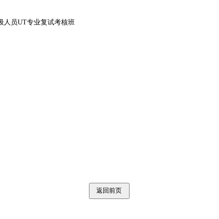
Ⅲ级人员UT专业复试考核班