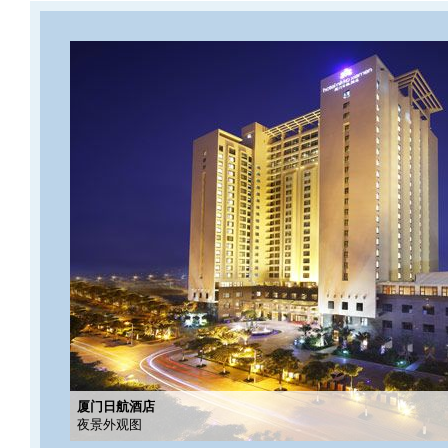
厦门日航酒店
夜景外观图