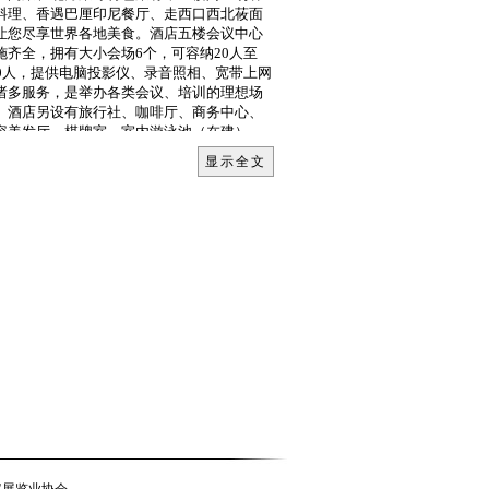
料理、香遇巴厘印尼餐厅、走西口西北莜面
让您尽享世界各地美食。酒店五楼会议中心
施齐全，拥有大小会场6个，可容纳20人至
50人，提供电脑投影仪、录音照相、宽带上网
诸多服务，是举办各类会议、培训的理想场
。酒店另设有旅行社、咖啡厅、商务中心、
容美发厅、棋牌室、室内游泳池（在建）、
浴保健中心、KTV夜总会、特产商场等配套
显示全文
施。
址：厦门市莲花南路18号；邮编361009；总
：（86 592）5132828；营销部电话：（86
2）5139222；营销部传真（86 592）
32212；