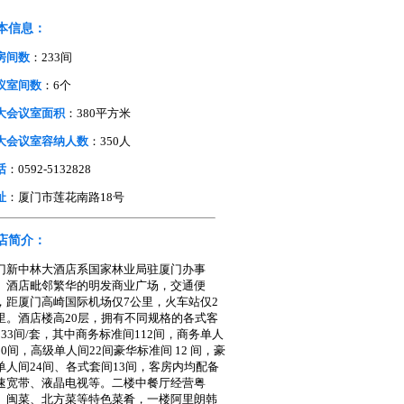
本信息：
房间数
：233间
议室间数
：6个
大会议室面积
：380平方米
大会议室容纳人数
：350人
话
：0592-5132828
址
：厦门市莲花南路18号
店简介：
门新中林大酒店系国家林业局驻厦门办事
。酒店毗邻繁华的明发商业广场，交通便
，距厦门高崎国际机场仅7公里，火车站仅2
里。酒店楼高20层，拥有不同规格的各式客
233间/套，其中商务标准间112间，商务单人
50间，高级单人间22间豪华标准间 12 间，豪
单人间24间、各式套间13间，客房内均配备
速宽带、液晶电视等。二楼中餐厅经营粤
、闽菜、北方菜等特色菜肴，一楼阿里朗韩