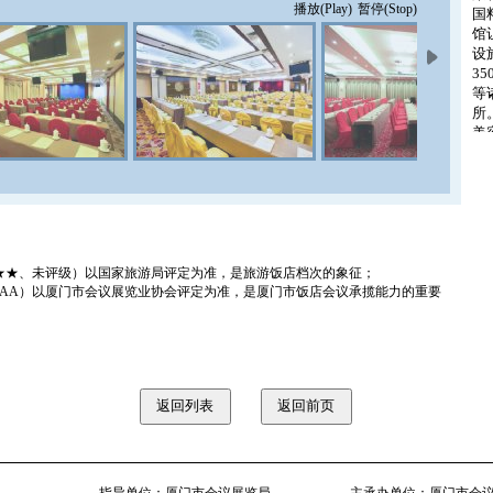
播放(Play)
暂停(Stop)
国
馆
设
3
等
所
美
足
设
地
机
59
51
★★、未评级）以国家旅游局评定为准，是旅游饭店档次的象征；
、AAA）以厦门市会议展览业协会评定为准，是厦门市饭店会议承揽能力的重要