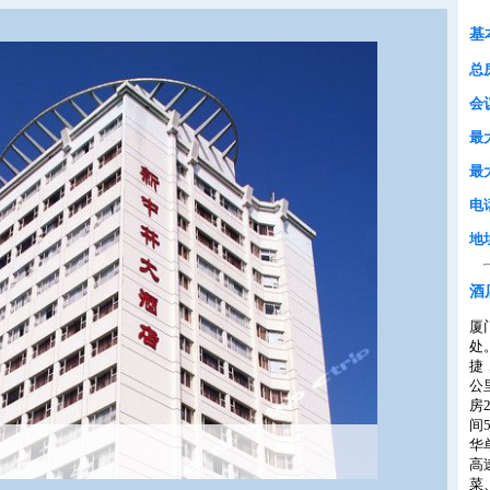
基
总
会
最
最
电
地
酒
厦
处
捷
公
房
间
华
高
菜