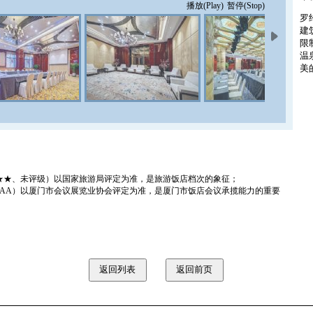
播放(Play)
暂停(Stop)
罗
建
限
温
美
丰
酒
打
完
会
以
不
★★、未评级）以国家旅游局评定为准，是旅游饭店档次的象征；
容
、AAA）以厦门市会议展览业协会评定为准，是厦门市饭店会议承揽能力的重要
人
造
图
国
更