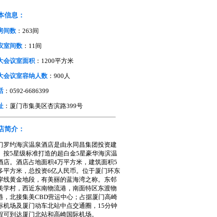
本信息：
房间数
：263间
议室间数
：11间
大会议室面积
：1200平方米
大会议室容纳人数
：900人
话
：0592-6686399
址
：厦门市集美区杏滨路399号
店简介：
门罗约海滨温泉酒店是由永同昌集团投资建
、按5星级标准打造的超白金5星豪华海滨温
酒店。酒店占地面积4万平方米，建筑面积5
多平方米，总投资6亿人民币。位于厦门环东
岸线黄金地段，有美丽的蓝海湾之称。东邻
美学村，西近东南物流港，南面特区东渡物
港，北接集美CBD营运中心；占据厦门高崎
际机场及厦门动车北站中点交通圈，15分钟
程可到达厦门北站和高崎国际机场。