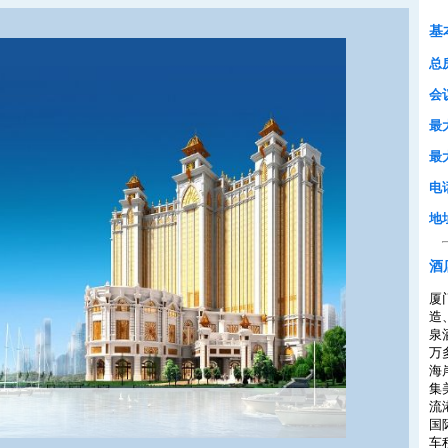
基
总
会
最
最
电
地
酒
厦
造
泉
万
海
集
流
国
车