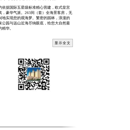
约依据国际五星级标准精心营建，欧式皇宫
筑，豪华气派。263间（套）全海景客房，无
制地实现您的观海梦。繁密的园林，浪漫的
泉公园与远山近海尽纳眼底，给您大自然最
的精华。
富的用餐选择：中餐、自助西餐、日料、红
雪茄吧、咖啡厅等。奢华精致的用餐环境，
显示全文
造完美罗约体验。
备的商务会议配套。罗约拥有1间1200平的宴
厅——同昌厅；680平的宴会厅——罗约厅；
及15间40-95平米不等的中小型会议室。满足
同会议团队需求。1200平的同昌厅，最多可
纳近1000人；680平的罗约厅最多可容纳350
。配备有先进的灯光舞台投影音响设备，打
最极致的商务体验。丰富的娱乐休闲场所：
书阅览室、茶艺室、棋牌室、儿童区、室内
际标准恒温泳池，等多样设施，让您的旅程
充实。